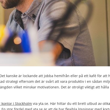
et kanske är lockande att jobba hemifrån eller på ett kafé för att h
ad strategi eftersom det är svårt att vara produktiv i en sådan milj
ngden vilket minskar motivationen. Det är otroligt viktigt att hålla
r kontor i Stockholm
via yta.se. Här hittar du ett brett utbud av olik
 En stor fördel med yta.se är att de har flexibla lösningar med kort