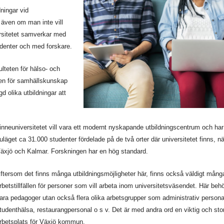
ningar vid
 även om man inte vill
versitetet samverkar med
denter och med forskare.
teten för hälso- och
ten för samhällskunskap
d olika utbildningar att
inne
universitetet vill vara ett modernt nyskapande utbildningscentrum och har
uläget ca 31.000 studenter fördelade på de två orter där universitetet finns, n
äxjö och Kalmar. Forskningen har en hög standard.
ftersom det finns många utbildningsmöjligheter här, finns också väldigt mång
rbetstillfällen för personer som vill arbeta inom universitetsväsendet. Här beh
ara pedagoger utan också flera olika arbetsgrupper som administrativ persona
tudenthälsa, restaurangpersonal o s v. Det är med andra ord en viktig och sto
rbetsplats för Växjö kommun.