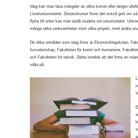
Idag kan man läsa mängder av olika kurser eller längre utbild
Linnéuniversitetet. Distanskurser finns det också gott om så
flytta till orten kan man ändå studera vid universitetet. Uni
många olika verksamheter inom olika projekt, med andra stu
De olika områden som idag finns är Ekonomihögskolan, Fakul
livsvetenskap, Fakulteten för konst och humaniora, Fakulte
och Fakulteten för teknik. Detta innebär att det finns en mäng
välja på.
L
n
V
E
a
b
s
a