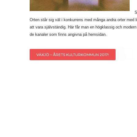
S
Orten står sig väl i konkurrens med många andra orter med likn
att vara självständig. Här får man en högklassig och modern 
de kanaler som finns angivna på hemsidan.
Inläggsnavigering
VÄXJÖ – ÅRETS KULTURKOMMUN 2017!