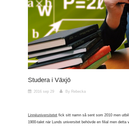
Studera i Växjö
2016 sep 29
By Rebecka
Linnéuniversitetet
fick sitt namn så sent som 2010 men utbildn
1900-talet när Lunds universitet behövde en filial men detta 