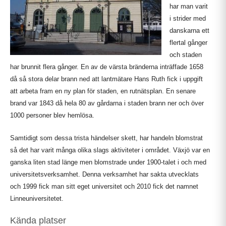
har man varit
i strider med
danskarna ett
flertal gånger
och staden
har brunnit flera gånger. En av de värsta bränderna inträffade 1658
då så stora delar brann ned att lantmätare Hans Ruth fick i uppgift
att arbeta fram en ny plan för staden, en rutnätsplan. En senare
brand var 1843 då hela 80 av gårdarna i staden brann ner och över
1000 personer blev hemlösa.
Samtidigt som dessa trista händelser skett, har handeln blomstrat
så det har varit många olika slags aktiviteter i området. Växjö var en
ganska liten stad länge men blomstrade under 1900-talet i och med
universitetsverksamhet. Denna verksamhet har sakta utvecklats
och 1999 fick man sitt eget universitet och 2010 fick det namnet
Linneuniversitetet.
Kända platser