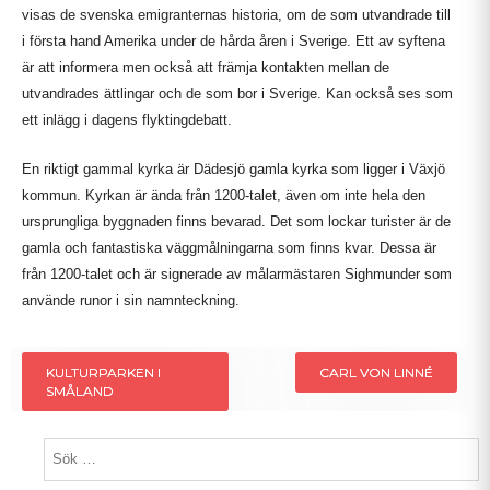
visas de svenska emigranternas historia, om de som utvandrade till
i första hand Amerika under de hårda åren i Sverige. Ett av syftena
är att informera men också att främja kontakten mellan de
utvandrades ättlingar och de som bor i Sverige. Kan också ses som
ett inlägg i dagens flyktingdebatt.
En riktigt gammal kyrka är Dädesjö gamla kyrka som ligger i Växjö
kommun. Kyrkan är ända från 1200-talet, även om inte hela den
ursprungliga byggnaden finns bevarad. Det som lockar turister är de
gamla och fantastiska väggmålningarna som finns kvar. Dessa är
från 1200-talet och är signerade av målarmästaren Sighmunder som
använde runor i sin namnteckning.
Inläggsnavigering
KULTURPARKEN I
CARL VON LINNÉ
SMÅLAND
S
e