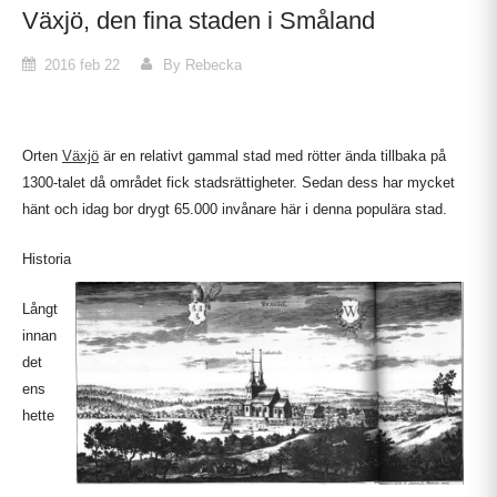
Växjö, den fina staden i Småland
2016 feb 22
By Rebecka
Orten
Växjö
är en relativt gammal stad med rötter ända tillbaka på
1300-talet då området fick stadsrättigheter. Sedan dess har mycket
hänt och idag bor drygt 65.000 invånare här i denna populära stad.
Historia
Långt
innan
det
ens
hette