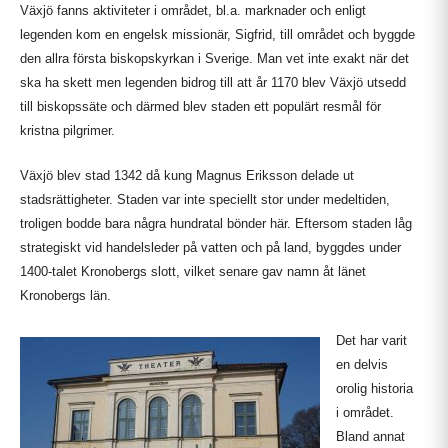
Växjö fanns aktiviteter i området, bl.a. marknader och enligt
legenden kom en engelsk missionär, Sigfrid, till området och byggde
den allra första biskopskyrkan i Sverige. Man vet inte exakt när det
ska ha skett men legenden bidrog till att år 1170 blev Växjö utsedd
till biskopssäte och därmed blev staden ett populärt resmål för
kristna pilgrimer.
Växjö blev stad 1342 då kung Magnus Eriksson delade ut
stadsrättigheter. Staden var inte speciellt stor under medeltiden,
troligen bodde bara några hundratal bönder här. Eftersom staden låg
strategiskt vid handelsleder på vatten och på land, byggdes under
1400-talet Kronobergs slott, vilket senare gav namn åt länet
Kronobergs län.
Det har varit
en delvis
orolig historia
i området.
Bland annat